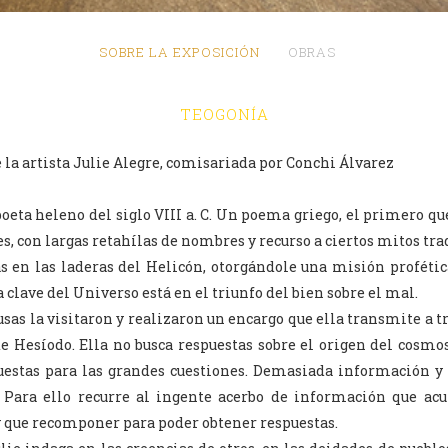
SOBRE LA EXPOSICIÓN
OBRAS
TEOGONÍA
 la artista Julie Alegre, comisariada por Conchi Álvarez
poeta heleno del siglo VIII a. C. Un poema griego, el primero qu
es, con largas retahílas de nombres y recurso a ciertos mitos tra
s en las laderas del Helicón, otorgándole una misión profética
a clave del Universo está en el triunfo del bien sobre el mal.
Musas la visitaron y realizaron un encargo que ella transmite a tr
de Hesíodo. Ella no busca respuestas sobre el origen del cosm
puestas para las grandes cuestiones. Demasiada información y 
 Para ello recurre al ingente acerbo de información que ac
 que recomponer para poder obtener respuestas.