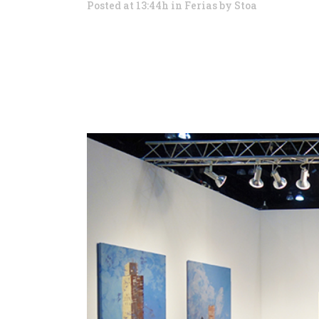
Posted at 13:44h
in
Ferias
by
Stoa